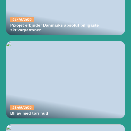
01/10/2022
Pixojet erbjuder Danmarks absolut billigaste
skrivarpatroner
23/09/2022
Bli av med torr hud