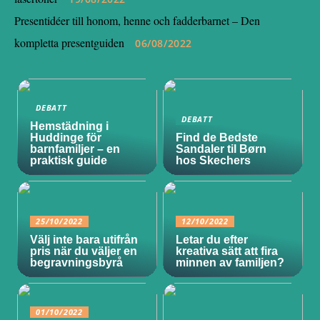
Presentidéer till honom, henne och fadderbarnet – Den
kompletta presentguiden
06/08/2022
DEBATT
DEBATT
Hemstädning i
Huddinge för
Find de Bedste
barnfamiljer – en
Sandaler til Børn
praktisk guide
hos Skechers
25/10/2022
12/10/2022
Välj inte bara utifrån
Letar du efter
pris när du väljer en
kreativa sätt att fira
begravningsbyrå
minnen av familjen?
01/10/2022