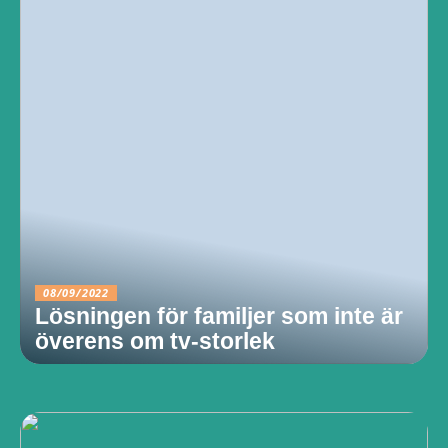
08/09/2022
Lösningen för familjer som inte är
överens om tv-storlek