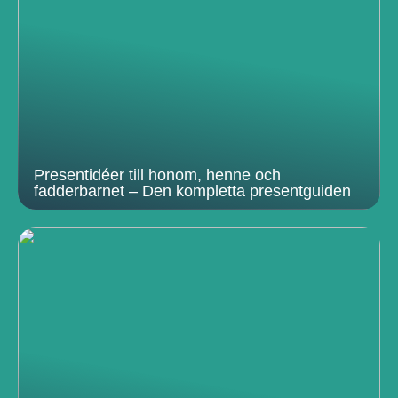
Presentidéer till honom, henne och
fadderbarnet – Den kompletta presentguiden