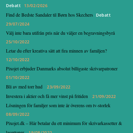
Debatt
13/02/2026
Find de Bedste Sandaler til Børn hos Skechers
Debatt
29/07/2024
Välj inte bara utifrån pris när du väljer en begravningsbyrå
25/10/2022
Letar du efter kreativa sätt att fira minnen av familjen?
12/10/2022
Pixojet erbjuder Danmarks absolut billigaste skrivarpatroner
01/10/2022
Bli av med torr hud
23/09/2022
Investera i aktier och få mer vinst på fritiden
21/09/2022
Lösningen för familjer som inte är överens om tv-storlek
08/09/2022
Pixojet.dk – Här betalar du ett minimum för skrivarkassetter &
lasertoner
19/08/2022