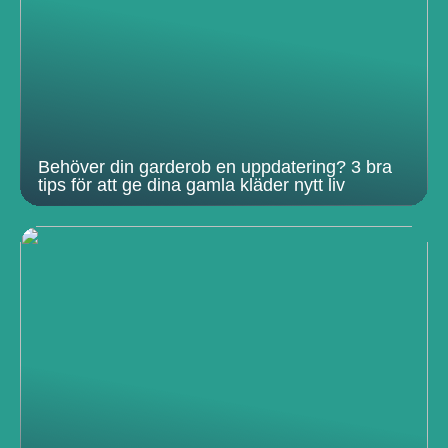
Behöver din garderob en uppdatering? 3 bra
tips för att ge dina gamla kläder nytt liv