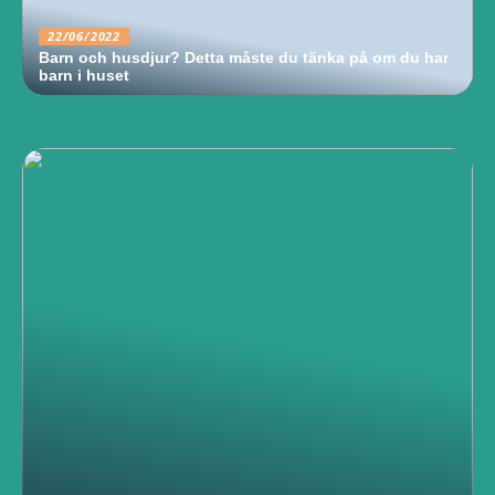
22/06/2022
Barn och husdjur? Detta måste du tänka på om du har
barn i huset