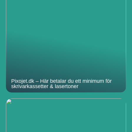
Pixojet.dk – Här betalar du ett minimum för
skrivarkassetter & lasertoner