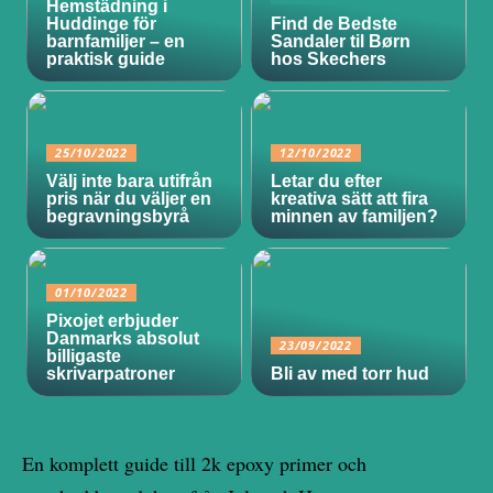
Hemstädning i
Huddinge för
Find de Bedste
barnfamiljer – en
Sandaler til Børn
praktisk guide
hos Skechers
25/10/2022
12/10/2022
Välj inte bara utifrån
Letar du efter
pris när du väljer en
kreativa sätt att fira
begravningsbyrå
minnen av familjen?
01/10/2022
Pixojet erbjuder
Danmarks absolut
23/09/2022
billigaste
skrivarpatroner
Bli av med torr hud
En komplett guide till 2k epoxy primer och