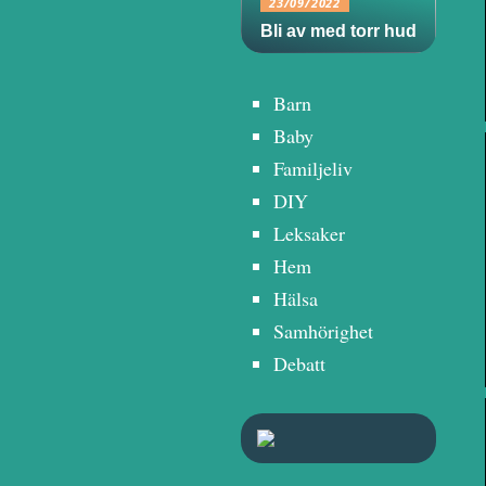
23/09/2022
Bli av med torr hud
Barn
Baby
Familjeliv
DIY
Leksaker
Hem
Hälsa
Samhörighet
Debatt