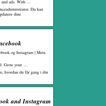
ts and ads. With …
nceadministrator. Du kan
opdatere dine
Facebook
ebook og Instagram | Meta
ard. Grow your …
re, hvordan du får gang i din
book and Instagram