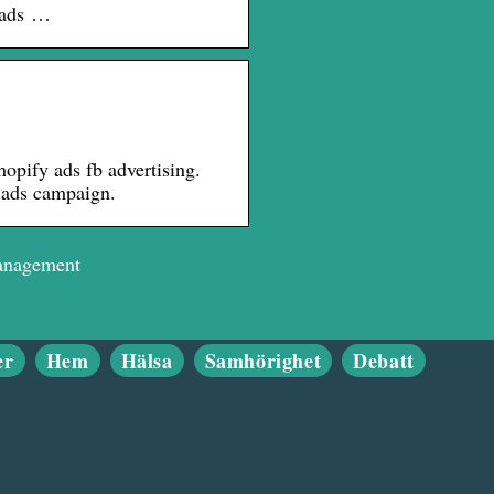
k ads …
pify ads fb advertising.
 ads campaign.
anagement
er
Hem
Hälsa
Samhörighet
Debatt