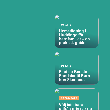
DEBATT
Hemstädning i
Huddinge för
barnfamiljer – en
praktisk guide
DEBATT
Find de Bedste
Sandaler til Børn
hos Skechers
25/10/2022
Välj inte bara
utifrån pris när du