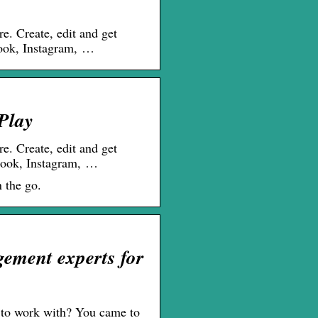
e. Create, edit and get
book, Instagram, …
Play
e. Create, edit and get
ebook, Instagram, …
 the go.
ement experts for
 to work with? You came to