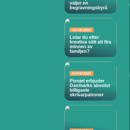
väljer en
begravningsbyrå
12/10/2022
Letar du efter
kreativa sätt att fira
minnen av
familjen?
01/10/2022
Pixojet erbjuder
Danmarks absolut
billigaste
skrivarpatroner