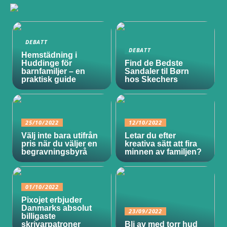
DEBATT
DEBATT
Hemstädning i
Huddinge för
Find de Bedste
barnfamiljer – en
Sandaler til Børn
praktisk guide
hos Skechers
25/10/2022
12/10/2022
Välj inte bara utifrån
Letar du efter
pris när du väljer en
kreativa sätt att fira
begravningsbyrå
minnen av familjen?
01/10/2022
Pixojet erbjuder
Danmarks absolut
23/09/2022
billigaste
skrivarpatroner
Bli av med torr hud