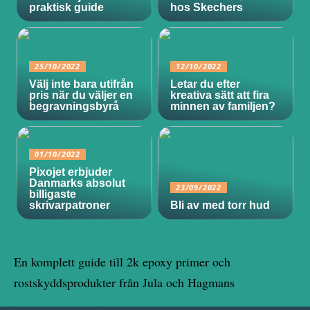
praktisk guide
hos Skechers
25/10/2022
12/10/2022
Välj inte bara utifrån
Letar du efter
pris när du väljer en
kreativa sätt att fira
begravningsbyrå
minnen av familjen?
01/10/2022
Pixojet erbjuder
Danmarks absolut
23/09/2022
billigaste
skrivarpatroner
Bli av med torr hud
En komplett guide till 2k epoxy primer och
rostskyddsprodukter från Jula och Hagmans