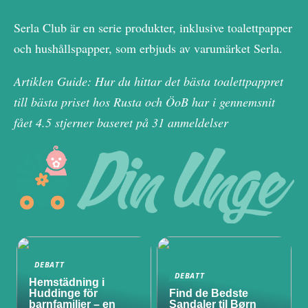
Serla Club är en serie produkter, inklusive toalettpapper
och hushållspapper, som erbjuds av varumärket Serla.
Artiklen Guide: Hur du hittar det bästa toalettpappret
till bästa priset hos Rusta och ÖoB har i gennemsnit
fået
4.5
stjerner baseret på
31
anmeldelser
DEBATT
DEBATT
Hemstädning i
Huddinge för
Find de Bedste
barnfamiljer – en
Sandaler til Børn