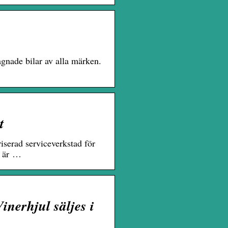
gnade bilar av alla märken.
t
iserad serviceverkstad för
g är …
nerhjul säljes i