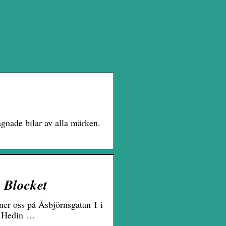
gnade bilar av alla märken.
| Blocket
nner oss på Åsbjörnsgatan 1 i
ll Hedin …