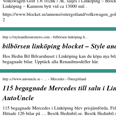
Volkswagen Golf 1.6 102hk / AC säljes i Linköping – Blocke
Linköping – Kamrem bytt vid ca 13000 mil .
https://www.blocket.se/annons/ostergotland/volkswagen_g
2
http s://styleandleisurenews.com › bilbörsen-linköping-b…
bilbörsen linköping blocket – Style a
Hos Hedin Bil Bilvaruhuset i Linköping kan du köpa nya bil
begagnade bilar. Upptäck alla Renaultmodeller här.
http s://www.autouncle.se › … › Mercedes › Östergötland
115 begagnade Mercedes till salu i Li
AutoUncle
115 begagnade Mercedes i Linköping blev prisjämförda. Från
Hittade 126 bilar på … Besök Hedinbil.se. Besök Hedinbil.