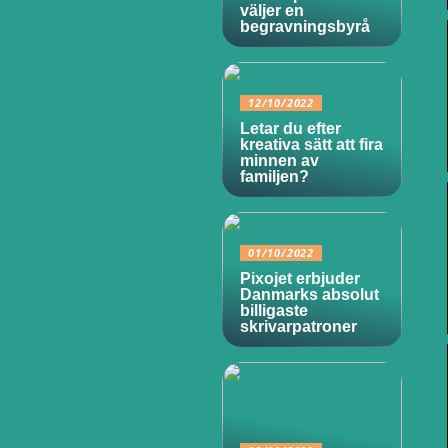
väljer en
begravningsbyrå
12/10/2022
Letar du efter
kreativa sätt att fira
minnen av
familjen?
01/10/2022
Pixojet erbjuder
Danmarks absolut
billigaste
skrivarpatroner