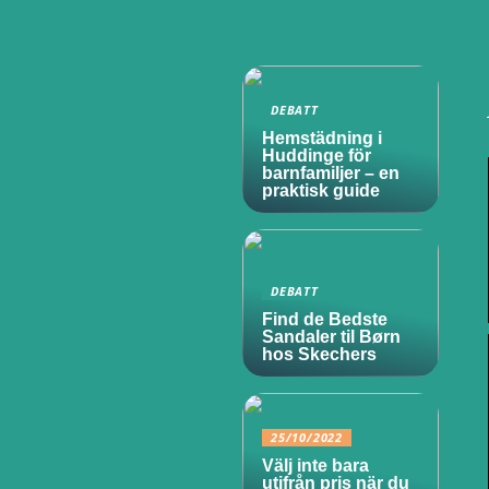
DEBATT
Hemstädning i
Huddinge för
barnfamiljer – en
praktisk guide
DEBATT
Find de Bedste
Sandaler til Børn
hos Skechers
25/10/2022
Välj inte bara
utifrån pris när du