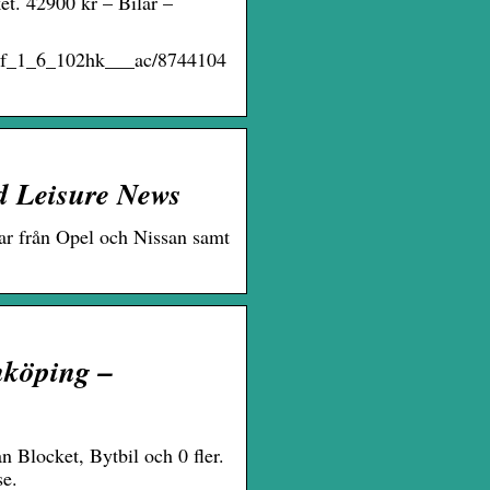
t. 42900 kr – Bilar –
olf_1_6_102hk___ac/8744104
nd Leisure News
ar från Opel och Nissan samt
nköping –
 Blocket, Bytbil och 0 fler.
se.