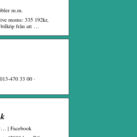
möbler m.m.
sive moms: 335 192kr,
 bilköp från att …
 013-470 33 00 ·
ok
/v… | Facebook