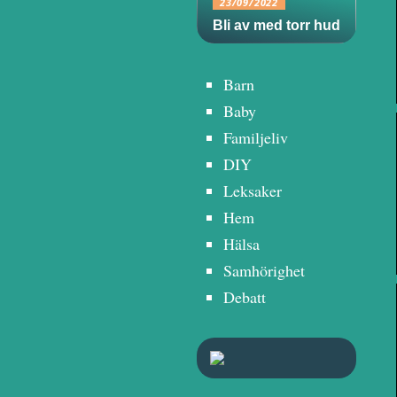
23/09/2022
Bli av med torr hud
Barn
Baby
Familjeliv
DIY
Leksaker
Hem
Hälsa
Samhörighet
Debatt