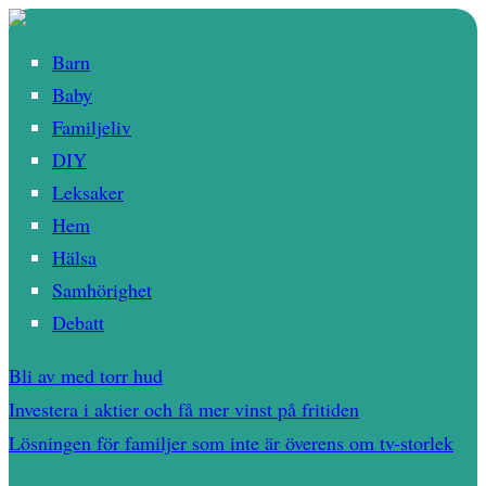
Barn
Baby
Familjeliv
DIY
Leksaker
Hem
Hälsa
Samhörighet
Debatt
Bli av med torr hud
Investera i aktier och få mer vinst på fritiden
Lösningen för familjer som inte är överens om tv-storlek