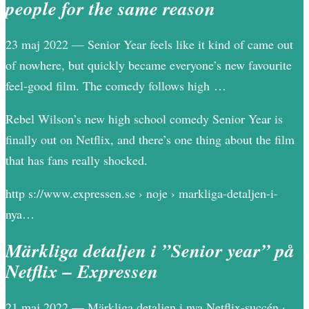
people for the same reason
23 maj 2022 — Senior Year feels like it kind of came out
of nowhere, but quickly became everyone’s new favourite
feel-good film. The comedy follows high …
Rebel Wilson’s new high school comedy Senior Year is
finally out on Netflix, and there’s one thing about the film
that has fans really shocked.
http s://www.expressen.se › noje › markliga-detaljen-i-
nya…
Märkliga detaljen i ”Senior year” på
Netflix – Expressen
21 maj 2022 — Märkliga detaljen i nya Netflix-succén ·