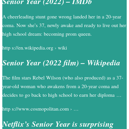
Senior Year (2022) – IMDb
A cheerleading stunt gone wrong landed her in a 20-year
coma. Now she’s 37, newly awake and ready to live out her
high school dream: becoming prom queen.
http s://en.wikipedia.org › wiki
Senior Year (2022 film) – Wikipedia
The film stars Rebel Wilson (who also produced) as a 37-
year-old woman who awakens from a 20-year coma and
decides to go back to high school to earn her diploma …
http s://www.cosmopolitan.com › …
Netflix’s Senior Year is surprising