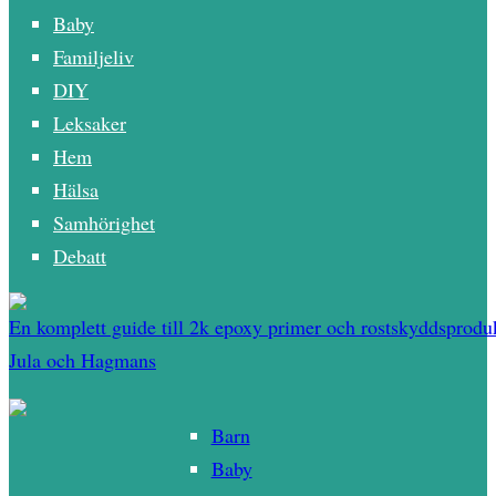
Baby
Familjeliv
DIY
Leksaker
Hem
Hälsa
Samhörighet
Debatt
En komplett guide till 2k epoxy primer och rostskyddsproduk
Jula och Hagmans
Barn
Baby