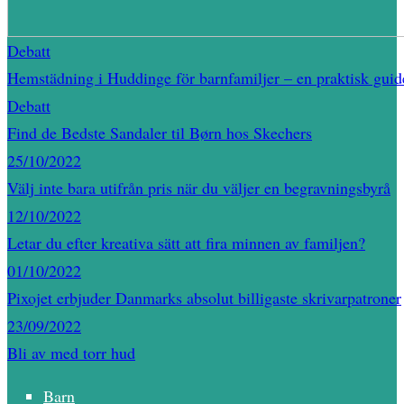
Debatt
Hemstädning i Huddinge för barnfamiljer – en praktisk guid
Debatt
Find de Bedste Sandaler til Børn hos Skechers
25/10/2022
Välj inte bara utifrån pris när du väljer en begravningsbyrå
12/10/2022
Letar du efter kreativa sätt att fira minnen av familjen?
01/10/2022
Pixojet erbjuder Danmarks absolut billigaste skrivarpatroner
23/09/2022
Bli av med torr hud
Barn