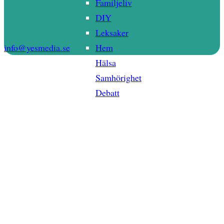
Familjeliv
DIY
Leksaker
info@yesmedia.se
Hem
Hälsa
Samhörighet
Debatt